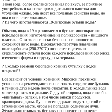
Такая вода, более сбалансированная по вкусу, ее приятнее
употреблять в качестве прохладительного напитка для
утоления жажды, она несет все полезные свойства воды, но
она и оставляет «накипь».
? Из чего изготавливаются 19-литровые бутыли воды?
Обычно, вода в 19 л разливается в бутыли многократного
использования, изготовленные из поликарбоната – пищевого
пластика. Они экологически безопасны и полностью
сохраняют вкус воды. Высокая температура плавления
поликарбоната (250-270°C) позволяет тщательно
стерилизовать бутыли после каждого использования без риска
изменения формы и структуры материала.
? Сколько времени безопасно хранить бутылку c водой
открытой?
Все зависит от условий хранения. Мировой практикой
установлена рекомендация использовать содержимое бутылок
в течение двух недель после открытия. В холодильнике вода
может храниться и дольше. С другой стороны, вода способна
«впитывать» запахи, в том числе запахи продуктов,
хранящихся рядом. Лучше всего держать воду закрытой и в
затемненном месте, чтобы не попадали солнечные лучи.
Желательно открывать бутылку непосредственно перед