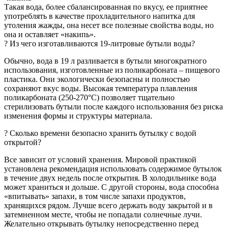
Такая вода, более сбалансированная по вкусу, ее приятнее
употреблять в качестве прохладительного напитка для
утоления жажды, она несет все полезные свойства воды, но
она и оставляет «накипь».
? Из чего изготавливаются 19-литровые бутыли воды?
Обычно, вода в 19 л разливается в бутыли многократного
использования, изготовленные из поликарбоната – пищевого
пластика. Они экологически безопасны и полностью
сохраняют вкус воды. Высокая температура плавления
поликарбоната (250-270°C) позволяет тщательно
стерилизовать бутыли после каждого использования без риска
изменения формы и структуры материала.
? Сколько времени безопасно хранить бутылку c водой
открытой?
Все зависит от условий хранения. Мировой практикой
установлена рекомендация использовать содержимое бутылок
в течение двух недель после открытия. В холодильнике вода
может храниться и дольше. С другой стороны, вода способна
«впитывать» запахи, в том числе запахи продуктов,
хранящихся рядом. Лучше всего держать воду закрытой и в
затемненном месте, чтобы не попадали солнечные лучи.
Желательно открывать бутылку непосредственно перед