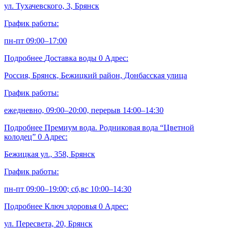
ул. Тухачевского, 3, Брянск
График работы:
пн-пт 09:00–17:00
Подробнее
Доставка воды
0
Адрес:
Россия, Брянск, Бежицкий район, Донбасская улица
График работы:
ежедневно, 09:00–20:00, перерыв 14:00–14:30
Подробнее
Премиум вода. Родниковая вода “Цветной
колодец”
0
Адрес:
Бежицкая ул., 358, Брянск
График работы:
пн-пт 09:00–19:00; сб,вс 10:00–14:30
Подробнее
Ключ здоровья
0
Адрес:
ул. Пересвета, 20, Брянск