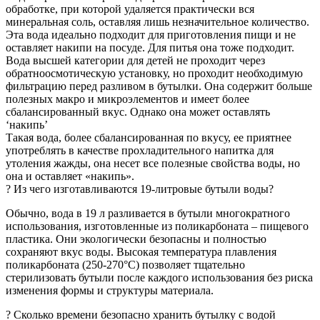
обработке, при которой удаляется практически вся
минеральная соль, оставляя лишь незначительное количество.
Эта вода идеально подходит для приготовления пищи и не
оставляет накипи на посуде. Для питья она тоже подходит.
Вода высшей категории для детей не проходит через
обратноосмотическую установку, но проходит необходимую
фильтрацию перед разливом в бутылки. Она содержит больше
полезных макро и микроэлементов и имеет более
сбалансированный вкус. Однако она может оставлять
‘накипь’
Такая вода, более сбалансированная по вкусу, ее приятнее
употреблять в качестве прохладительного напитка для
утоления жажды, она несет все полезные свойства воды, но
она и оставляет «накипь».
? Из чего изготавливаются 19-литровые бутыли воды?
Обычно, вода в 19 л разливается в бутыли многократного
использования, изготовленные из поликарбоната – пищевого
пластика. Они экологически безопасны и полностью
сохраняют вкус воды. Высокая температура плавления
поликарбоната (250-270°C) позволяет тщательно
стерилизовать бутыли после каждого использования без риска
изменения формы и структуры материала.
? Сколько времени безопасно хранить бутылку c водой