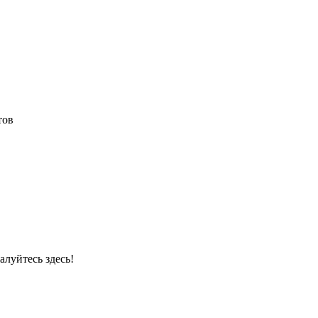
тов
луйтесь здесь!