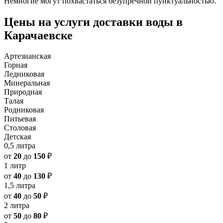
Немногие могут похвастаться безупречной пунктуальностью.
Цены на услуги доставки воды в
Карачаевске
Артезианская
Горная
Ледниковая
Минеральная
Природная
Талая
Родниковая
Питьевая
Столовая
Детская
0,5 литра
от
20
до
150
₽
1 литр
от
40
до
130
₽
1,5 литра
от
40
до
50
₽
2 литра
от
50
до
80
₽