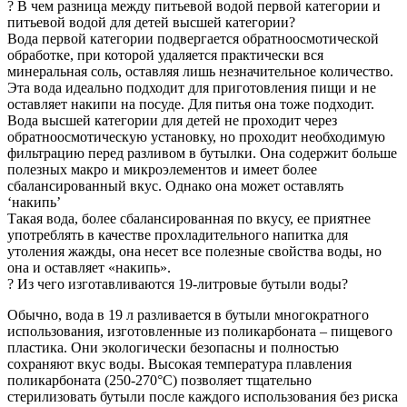
? В чем разница между питьевой водой первой категории и
питьевой водой для детей высшей категории?
Вода первой категории подвергается обратноосмотической
обработке, при которой удаляется практически вся
минеральная соль, оставляя лишь незначительное количество.
Эта вода идеально подходит для приготовления пищи и не
оставляет накипи на посуде. Для питья она тоже подходит.
Вода высшей категории для детей не проходит через
обратноосмотическую установку, но проходит необходимую
фильтрацию перед разливом в бутылки. Она содержит больше
полезных макро и микроэлементов и имеет более
сбалансированный вкус. Однако она может оставлять
‘накипь’
Такая вода, более сбалансированная по вкусу, ее приятнее
употреблять в качестве прохладительного напитка для
утоления жажды, она несет все полезные свойства воды, но
она и оставляет «накипь».
? Из чего изготавливаются 19-литровые бутыли воды?
Обычно, вода в 19 л разливается в бутыли многократного
использования, изготовленные из поликарбоната – пищевого
пластика. Они экологически безопасны и полностью
сохраняют вкус воды. Высокая температура плавления
поликарбоната (250-270°C) позволяет тщательно
стерилизовать бутыли после каждого использования без риска