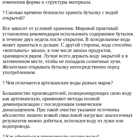
изменения формы и структуры материала.
? Сколько времени безопасно хранить бутылку c водой
открытой?
Все зависит от условий хранения. Мировой практикой
установлена рекомендация использовать содержимое бутылок
в течение двух недель после открытия. В холодильнике вода
может храниться и дольше. С другой стороны, вода способна
«впитывать» запахи, в том числе запахи продуктов,
хранящихся рядом. Лучше всего держать воду закрытой и в
затемненном месте, чтобы не попадали солнечные лучи.
Желательно открывать бутылку непосредственно перед
употреблением.
? Чем отличаются артезианские воды разных марок?
Большинство производителей, позиционирующих свою воду
как артезианскую, применяют методы полной
деминерализации с последующим химическим
донасыщением. При такой очистке указание источника
абсолютно лишено всякой смысловой нагрузки: аналогичных
результатов можно добиться, используя воду из лужи или
водопровода.
? Как убедиться в природности состава воды?