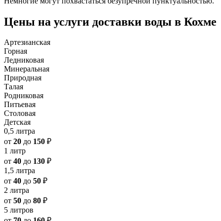
Немногие могут похвастаться безупречной пунктуальностью.
Цены на услуги доставки воды в Кохме
Артезианская
Горная
Ледниковая
Минеральная
Природная
Талая
Родниковая
Питьевая
Столовая
Детская
0,5 литра
от
20
до
150
₽
1 литр
от
40
до
130
₽
1,5 литра
от
40
до
50
₽
2 литра
от
50
до
80
₽
5 литров
от
70
до
160
₽