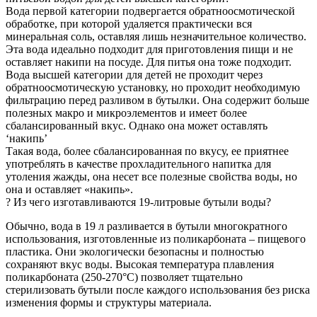
Вода первой категории подвергается обратноосмотической
обработке, при которой удаляется практически вся
минеральная соль, оставляя лишь незначительное количество.
Эта вода идеально подходит для приготовления пищи и не
оставляет накипи на посуде. Для питья она тоже подходит.
Вода высшей категории для детей не проходит через
обратноосмотическую установку, но проходит необходимую
фильтрацию перед разливом в бутылки. Она содержит больше
полезных макро и микроэлементов и имеет более
сбалансированный вкус. Однако она может оставлять
‘накипь’
Такая вода, более сбалансированная по вкусу, ее приятнее
употреблять в качестве прохладительного напитка для
утоления жажды, она несет все полезные свойства воды, но
она и оставляет «накипь».
? Из чего изготавливаются 19-литровые бутыли воды?
Обычно, вода в 19 л разливается в бутыли многократного
использования, изготовленные из поликарбоната – пищевого
пластика. Они экологически безопасны и полностью
сохраняют вкус воды. Высокая температура плавления
поликарбоната (250-270°C) позволяет тщательно
стерилизовать бутыли после каждого использования без риска
изменения формы и структуры материала.