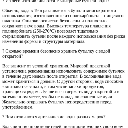
? Из чего изготавливаются 19-литровые бутыли воды?
Обычно, вода в 19 л разливается в бутыли многократного
использования, изготовленные из поликарбоната – пищевого
пластика. Они экологически безопасны и полностью
сохраняют вкус воды. Высокая температура плавления
поликарбоната (250-270°C) позволяет тщательно
стерилизовать бутыли после каждого использования без риска
изменения формы и структуры материала.
? Сколько времени безопасно хранить бутылку c водой
открытой?
Все зависит от условий хранения. Мировой практикой
установлена рекомендация использовать содержимое бутылок
в течение двух недель после открытия. В холодильнике вода
может храниться и дольше. С другой стороны, вода способна
«впитывать» запахи, в том числе запахи продуктов,
хранящихся рядом. Лучше всего держать воду закрытой и в
затемненном месте, чтобы не попадали солнечные лучи.
Желательно открывать бутылку непосредственно перед
употреблением.
? Чем отличаются артезианские воды разных марок?
Большинство производителей, позиционирующих свою воду