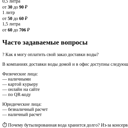
0,5 литра
от
30
до
90
₽
1 литр
от
50
до
60
₽
1,5 литра
от
60
до
706
₽
Часто задаваемые вопросы
? Как я могу оплатить свой заказ доставки воды?
В компаниях доставки воды домой и в офис доступны следующ
Физические лица:
— наличными
— картой курьеру
— онлайн на сайте
— по QR-коду
Юридические лица:
— безналичный расчет
— наличный расчет
⏱ Почему бутылированная вода хранится долго? Из-за консерв