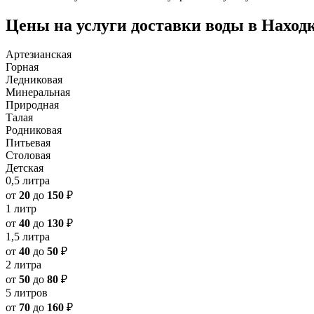
Цены на услуги доставки воды в Наход
Артезианская
Горная
Ледниковая
Минеральная
Природная
Талая
Родниковая
Питьевая
Столовая
Детская
0,5 литра
от
20
до
150
₽
1 литр
от
40
до
130
₽
1,5 литра
от
40
до
50
₽
2 литра
от
50
до
80
₽
5 литров
от
70
до
160
₽