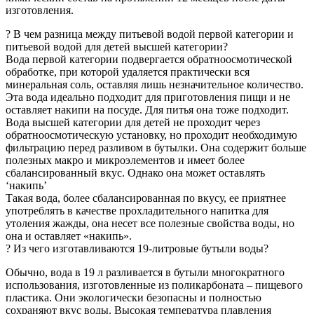
изготовления.
? В чем разница между питьевой водой первой категории и
питьевой водой для детей высшей категории?
Вода первой категории подвергается обратноосмотической
обработке, при которой удаляется практически вся
минеральная соль, оставляя лишь незначительное количество.
Эта вода идеально подходит для приготовления пищи и не
оставляет накипи на посуде. Для питья она тоже подходит.
Вода высшей категории для детей не проходит через
обратноосмотическую установку, но проходит необходимую
фильтрацию перед разливом в бутылки. Она содержит больше
полезных макро и микроэлементов и имеет более
сбалансированный вкус. Однако она может оставлять
‘накипь’
Такая вода, более сбалансированная по вкусу, ее приятнее
употреблять в качестве прохладительного напитка для
утоления жажды, она несет все полезные свойства воды, но
она и оставляет «накипь».
? Из чего изготавливаются 19-литровые бутыли воды?
Обычно, вода в 19 л разливается в бутыли многократного
использования, изготовленные из поликарбоната – пищевого
пластика. Они экологически безопасны и полностью
сохраняют вкус воды. Высокая температура плавления