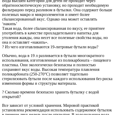
Вода высшей категории для детей не проходит через
обратноосмотическую установку, но проходит необходимую
фильтрацию перед разливом в бутылки. Она содержит больше
полезных макро и микроэлементов и имеет более
сбалансированный вкус. Однако она может оставлять
‘накипь’
Такая вода, более сбалансированная по вкусу, ее приятнее
употреблять в качестве прохладительного напитка для
утоления жажды, она несет все полезные свойства воды, но
она и оставляет «накипь».
? Из чего изготавливаются 19-литровые бутыли воды?
Обычно, вода в 19 л разливается в бутыли многократного
использования, изготовленные из поликарбоната – пищевого
пластика. Они экологически безопасны и полностью
сохраняют вкус воды. Высокая температура плавления
поликарбоната (250-270°C) позволяет тщательно
стерилизовать бутыли после каждого использования без риска
изменения формы и структуры материала.
? Сколько времени безопасно хранить бутылку c водой
открытой?
Все зависит от условий хранения. Мировой практикой
установлена рекомендация использовать содержимое бутылок
в течение двух недель после открытия. В холодильнике вода