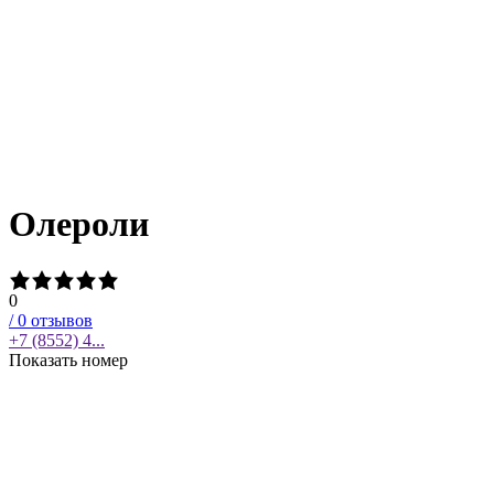
Олероли
0
/
0
отзывов
+7 (8552) 4...
Показать номер