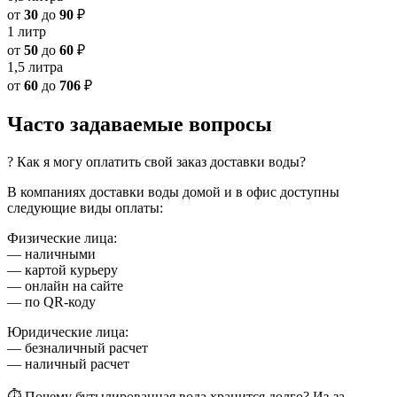
от
30
до
90
₽
1 литр
от
50
до
60
₽
1,5 литра
от
60
до
706
₽
Часто задаваемые вопросы
? Как я могу оплатить свой заказ доставки воды?
В компаниях доставки воды домой и в офис доступны
следующие виды оплаты:
Физические лица:
— наличными
— картой курьеру
— онлайн на сайте
— по QR-коду
Юридические лица:
— безналичный расчет
— наличный расчет
⏱ Почему бутылированная вода хранится долго? Из-за