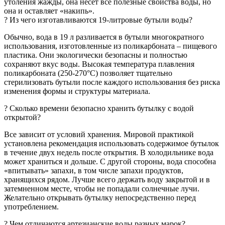
утоления жажды, она несет все полезные свойства воды, но
она и оставляет «накипь».
? Из чего изготавливаются 19-литровые бутыли воды?
Обычно, вода в 19 л разливается в бутыли многократного
использования, изготовленные из поликарбоната – пищевого
пластика. Они экологически безопасны и полностью
сохраняют вкус воды. Высокая температура плавления
поликарбоната (250-270°C) позволяет тщательно
стерилизовать бутыли после каждого использования без риска
изменения формы и структуры материала.
? Сколько времени безопасно хранить бутылку c водой
открытой?
Все зависит от условий хранения. Мировой практикой
установлена рекомендация использовать содержимое бутылок
в течение двух недель после открытия. В холодильнике вода
может храниться и дольше. С другой стороны, вода способна
«впитывать» запахи, в том числе запахи продуктов,
хранящихся рядом. Лучше всего держать воду закрытой и в
затемненном месте, чтобы не попадали солнечные лучи.
Желательно открывать бутылку непосредственно перед
употреблением.
? Чем отличаются артезианские воды разных марок?