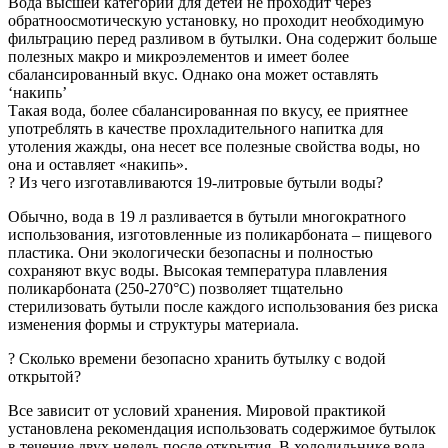
Вода высшей категории для детей не проходит через
обратноосмотическую установку, но проходит необходимую
фильтрацию перед разливом в бутылки. Она содержит больше
полезных макро и микроэлементов и имеет более
сбалансированный вкус. Однако она может оставлять
‘накипь’
Такая вода, более сбалансированная по вкусу, ее приятнее
употреблять в качестве прохладительного напитка для
утоления жажды, она несет все полезные свойства воды, но
она и оставляет «накипь».
? Из чего изготавливаются 19-литровые бутыли воды?
Обычно, вода в 19 л разливается в бутыли многократного
использования, изготовленные из поликарбоната – пищевого
пластика. Они экологически безопасны и полностью
сохраняют вкус воды. Высокая температура плавления
поликарбоната (250-270°C) позволяет тщательно
стерилизовать бутыли после каждого использования без риска
изменения формы и структуры материала.
? Сколько времени безопасно хранить бутылку c водой
открытой?
Все зависит от условий хранения. Мировой практикой
установлена рекомендация использовать содержимое бутылок
в течение двух недель после открытия. В холодильнике вода