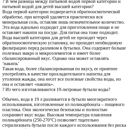
? В чем разница между питьевой водой первой категории и
питьевой водой для детей высшей категории?
Вода первой категории подвергается обратноосмотической
обработке, при которой удаляется практически вся
минеральная соль, оставляя лишь незначительное количество.
Эта вода идеально подходит для приготовления пищи и не
оставляет накипи на посуде. Для питья она тоже подходит.
Вода высшей категории для детей не проходит через
обратноосмотическую установку, но проходит необходимую
фильтрацию перед разливом в бутылки. Она содержит больше
полезных макро и микроэлементов и имеет более
сбалансированный вкус. Однако она может оставлять
‘накипь’
Такая вода, более сбалансированная по вкусу, ее приятнее
употреблять в качестве прохладительного напитка для
утоления жажды, она несет все полезные свойства воды, но
она и оставляет «накипь».
? Из чего изготавливаются 19-литровые бутыли воды?
Обычно, вода в 19 л разливается в бутыли многократного
использования, изготовленные из поликарбоната – пищевого
пластика. Они экологически безопасны и полностью
сохраняют вкус воды. Высокая температура плавления
поликарбоната (250-270°C) позволяет тщательно
стерилизовать бутыли после каждого использования без риска