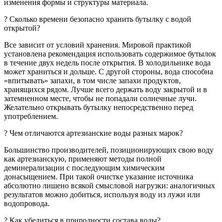
изменения формы и структуры материала.
? Сколько времени безопасно хранить бутылку c водой
открытой?
Все зависит от условий хранения. Мировой практикой
установлена рекомендация использовать содержимое бутылок
в течение двух недель после открытия. В холодильнике вода
может храниться и дольше. С другой стороны, вода способна
«впитывать» запахи, в том числе запахи продуктов,
хранящихся рядом. Лучше всего держать воду закрытой и в
затемненном месте, чтобы не попадали солнечные лучи.
Желательно открывать бутылку непосредственно перед
употреблением.
? Чем отличаются артезианские воды разных марок?
Большинство производителей, позиционирующих свою воду
как артезианскую, применяют методы полной
деминерализации с последующим химическим
донасыщением. При такой очистке указание источника
абсолютно лишено всякой смысловой нагрузки: аналогичных
результатов можно добиться, используя воду из лужи или
водопровода.
? Как убедиться в природности состава воды?