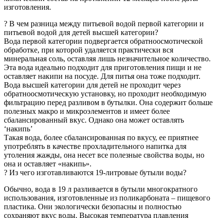
изготовления.
? В чем разница между питьевой водой первой категории и
питьевой водой для детей высшей категории?
Вода первой категории подвергается обратноосмотической
обработке, при которой удаляется практически вся
минеральная соль, оставляя лишь незначительное количество.
Эта вода идеально подходит для приготовления пищи и не
оставляет накипи на посуде. Для питья она тоже подходит.
Вода высшей категории для детей не проходит через
обратноосмотическую установку, но проходит необходимую
фильтрацию перед разливом в бутылки. Она содержит больше
полезных макро и микроэлементов и имеет более
сбалансированный вкус. Однако она может оставлять
‘накипь’
Такая вода, более сбалансированная по вкусу, ее приятнее
употреблять в качестве прохладительного напитка для
утоления жажды, она несет все полезные свойства воды, но
она и оставляет «накипь».
? Из чего изготавливаются 19-литровые бутыли воды?
Обычно, вода в 19 л разливается в бутыли многократного
использования, изготовленные из поликарбоната – пищевого
пластика. Они экологически безопасны и полностью
сохраняют вкус воды. Высокая температура плавления