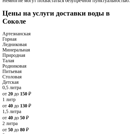
Немногие могут похвастаться безупречной пунктуальностью.
Цены на услуги доставки воды в
Соколе
Артезианская
Горная
Ледниковая
Минеральная
Природная
Талая
Родниковая
Питьевая
Столовая
Детская
0,5 литра
от
20
до
150
₽
1 литр
от
40
до
130
₽
1,5 литра
от
40
до
50
₽
2 литра
от
50
до
80
₽