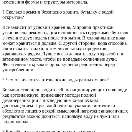
изменения формы и структуры материала.
? Сколько времени безопасно хранить бутылку c водой
открытой?
Все зависит от условий хранения. Мировой практикой
установлена рекомендация использовать содержимое бутылок
в течение двух недель после открытия. В холодильнике вода
может храниться и дольше. С другой стороны, вода способна
«впитывать» запахи, в том числе запахи продуктов,
хранящихся рядом. Лучше всего держать воду закрытой и в
затемненном месте, чтобы не попадали солнечные лучи.
Желательно открывать бутылку непосредственно перед
употреблением.
? Чем отличаются артезианские воды разных марок?
Большинство производителей, позиционирующих свою воду
как артезианскую, применяют методы полной
деминерализации с последующим химическим
донасыщением. При такой очистке указание источника
абсолютно лишено всякой смысловой нагрузки: аналогичных
результатов можно добиться, используя воду из лужи или
водопровода.
? Как убедиться в природности состава воды?