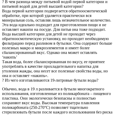
? В чем разница между питьевой водой первой категории и
питьевой водой для детей высшей категории?
Вода первой категории подвергается обратноосмотической
обработке, при которой удаляется практически вся
минеральная соль, оставляя лишь незначительное количество.
Эта вода идеально подходит для приготовления пищи и не
оставляет накипи на посуде. Для питья она тоже подходит.
Вода высшей категории для детей не проходит через
обратноосмотическую установку, но проходит необходимую
фильтрацию перед разливом в бутылки. Она содержит больше
полезных макро и микроэлементов и имеет более
сбалансированный вкус. Однако она может оставлять
‘накипь’
Такая вода, более сбалансированная по вкусу, ее приятнее
употреблять в качестве прохладительного напитка для
утоления жажды, она несет все полезные свойства воды, но
она и оставляет «накипь».
? Из чего изготавливаются 19-литровые бутыли воды?
Обычно, вода в 19 л разливается в бутыли многократного
использования, изготовленные из поликарбоната – пищевого
пластика. Они экологически безопасны и полностью
сохраняют вкус воды. Высокая температура плавления
поликарбоната (250-270°C) позволяет тщательно
стерилизовать бутыли после каждого использования без риска