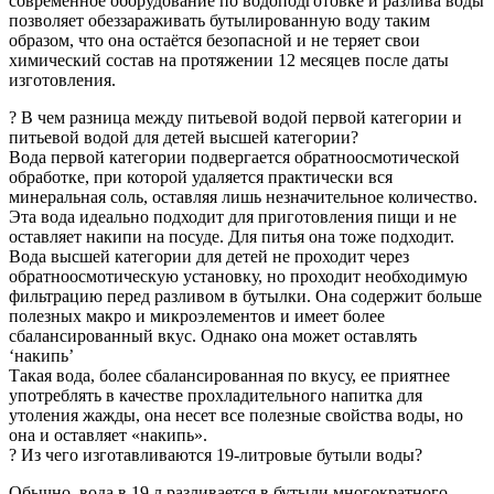
современное оборудование по водоподготовке и разлива воды
позволяет обеззараживать бутылированную воду таким
образом, что она остаётся безопасной и не теряет свои
химический состав на протяжении 12 месяцев после даты
изготовления.
? В чем разница между питьевой водой первой категории и
питьевой водой для детей высшей категории?
Вода первой категории подвергается обратноосмотической
обработке, при которой удаляется практически вся
минеральная соль, оставляя лишь незначительное количество.
Эта вода идеально подходит для приготовления пищи и не
оставляет накипи на посуде. Для питья она тоже подходит.
Вода высшей категории для детей не проходит через
обратноосмотическую установку, но проходит необходимую
фильтрацию перед разливом в бутылки. Она содержит больше
полезных макро и микроэлементов и имеет более
сбалансированный вкус. Однако она может оставлять
‘накипь’
Такая вода, более сбалансированная по вкусу, ее приятнее
употреблять в качестве прохладительного напитка для
утоления жажды, она несет все полезные свойства воды, но
она и оставляет «накипь».
? Из чего изготавливаются 19-литровые бутыли воды?
Обычно, вода в 19 л разливается в бутыли многократного