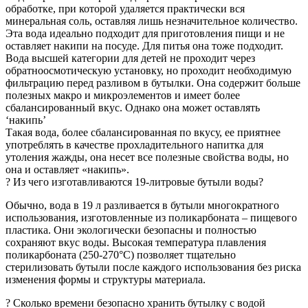
обработке, при которой удаляется практически вся
минеральная соль, оставляя лишь незначительное количество.
Эта вода идеально подходит для приготовления пищи и не
оставляет накипи на посуде. Для питья она тоже подходит.
Вода высшей категории для детей не проходит через
обратноосмотическую установку, но проходит необходимую
фильтрацию перед разливом в бутылки. Она содержит больше
полезных макро и микроэлементов и имеет более
сбалансированный вкус. Однако она может оставлять
‘накипь’
Такая вода, более сбалансированная по вкусу, ее приятнее
употреблять в качестве прохладительного напитка для
утоления жажды, она несет все полезные свойства воды, но
она и оставляет «накипь».
? Из чего изготавливаются 19-литровые бутыли воды?
Обычно, вода в 19 л разливается в бутыли многократного
использования, изготовленные из поликарбоната – пищевого
пластика. Они экологически безопасны и полностью
сохраняют вкус воды. Высокая температура плавления
поликарбоната (250-270°C) позволяет тщательно
стерилизовать бутыли после каждого использования без риска
изменения формы и структуры материала.
? Сколько времени безопасно хранить бутылку c водой