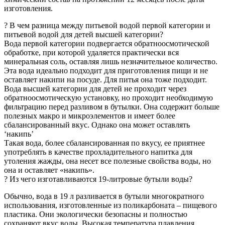
изготовления.
? В чем разница между питьевой водой первой категории и
питьевой водой для детей высшей категории?
Вода первой категории подвергается обратноосмотической
обработке, при которой удаляется практически вся
минеральная соль, оставляя лишь незначительное количество.
Эта вода идеально подходит для приготовления пищи и не
оставляет накипи на посуде. Для питья она тоже подходит.
Вода высшей категории для детей не проходит через
обратноосмотическую установку, но проходит необходимую
фильтрацию перед разливом в бутылки. Она содержит больше
полезных макро и микроэлементов и имеет более
сбалансированный вкус. Однако она может оставлять
‘накипь’
Такая вода, более сбалансированная по вкусу, ее приятнее
употреблять в качестве прохладительного напитка для
утоления жажды, она несет все полезные свойства воды, но
она и оставляет «накипь».
? Из чего изготавливаются 19-литровые бутыли воды?
Обычно, вода в 19 л разливается в бутыли многократного
использования, изготовленные из поликарбоната – пищевого
пластика. Они экологически безопасны и полностью
сохраняют вкус воды. Высокая температура плавления