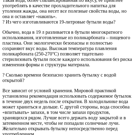
Такая вода, более сбалансированная по вкусу, ее приятнее
употреблять в качестве прохладительного напитка для
утоления жажды, она несет все полезные свойства воды, но
она и оставляет «накипь».
? Из чего изготавливаются 19-литровые бутыли воды?
Обычно, вода в 19 л разливается в бутыли многократного
использования, изготовленные из поликарбоната – пищевого
пластика. Они экологически безопасны и полностью
сохраняют вкус воды. Высокая температура плавления
поликарбоната (250-270°C) позволяет тщательно
стерилизовать бутыли после каждого использования без риска
изменения формы и структуры материала.
? Сколько времени безопасно хранить бутылку c водой
открытой?
Все зависит от условий хранения. Мировой практикой
установлена рекомендация использовать содержимое бутылок
в течение двух недель после открытия. В холодильнике вода
может храниться и дольше. С другой стороны, вода способна
«впитывать» запахи, в том числе запахи продуктов,
хранящихся рядом. Лучше всего держать воду закрытой и в
затемненном месте, чтобы не попадали солнечные лучи.
Желательно открывать бутылку непосредственно перед
употреблением.