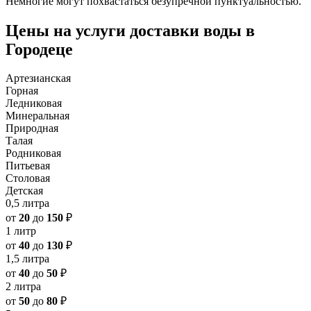
Немногие могут похвастаться безупречной пунктуальностью.
Цены на услуги доставки воды в
Городеце
Артезианская
Горная
Ледниковая
Минеральная
Природная
Талая
Родниковая
Питьевая
Столовая
Детская
0,5 литра
от
20
до
150
₽
1 литр
от
40
до
130
₽
1,5 литра
от
40
до
50
₽
2 литра
от
50
до
80
₽