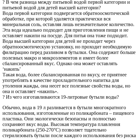
? В чем разница между питьевой водой первой категории и
питьевой водой для детей высшей категории?
Вода первой категории подвергается обратноосмотической
обработке, при которой удаляется практически вся
минеральная соль, оставляя лишь незначительное количество.
Эта вода идеально подходит для приготовления пищи и не
оставляет накипи на посуде. Для питья она тоже подходит.
Вода высшей категории для детей не проходит через
обратноосмотическую установку, но проходит необходимую
фильтрацию перед разливом в бутылки. Она содержит больше
полезных макро и микроэлементов и имеет более
сбалансированный вкус. Однако она может оставлять
‘накипь’
Такая вода, более сбалансированная по вкусу, ее приятнее
употреблять в качестве прохладительного напитка для
утоления жажды, она несет все полезные свойства воды, но
она и оставляет «накипь».
? Из чего изготавливаются 19-литровые бутыли воды?
Обычно, вода в 19 л разливается в бутыли многократного
использования, изготовленные из поликарбоната – пищевого
пластика. Они экологически безопасны и полностью
сохраняют вкус воды. Высокая температура плавления
поликарбоната (250-270°C) позволяет тщательно
стерилизовать бутыли после каждого использования без риска