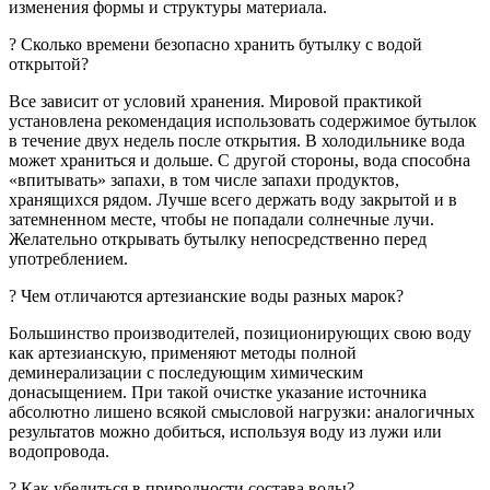
изменения формы и структуры материала.
? Сколько времени безопасно хранить бутылку c водой
открытой?
Все зависит от условий хранения. Мировой практикой
установлена рекомендация использовать содержимое бутылок
в течение двух недель после открытия. В холодильнике вода
может храниться и дольше. С другой стороны, вода способна
«впитывать» запахи, в том числе запахи продуктов,
хранящихся рядом. Лучше всего держать воду закрытой и в
затемненном месте, чтобы не попадали солнечные лучи.
Желательно открывать бутылку непосредственно перед
употреблением.
? Чем отличаются артезианские воды разных марок?
Большинство производителей, позиционирующих свою воду
как артезианскую, применяют методы полной
деминерализации с последующим химическим
донасыщением. При такой очистке указание источника
абсолютно лишено всякой смысловой нагрузки: аналогичных
результатов можно добиться, используя воду из лужи или
водопровода.
? Как убедиться в природности состава воды?