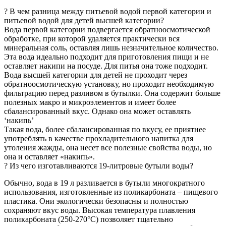
? В чем разница между питьевой водой первой категории и
питьевой водой для детей высшей категории?
Вода первой категории подвергается обратноосмотической
обработке, при которой удаляется практически вся
минеральная соль, оставляя лишь незначительное количество.
Эта вода идеально подходит для приготовления пищи и не
оставляет накипи на посуде. Для питья она тоже подходит.
Вода высшей категории для детей не проходит через
обратноосмотическую установку, но проходит необходимую
фильтрацию перед разливом в бутылки. Она содержит больше
полезных макро и микроэлементов и имеет более
сбалансированный вкус. Однако она может оставлять
‘накипь’
Такая вода, более сбалансированная по вкусу, ее приятнее
употреблять в качестве прохладительного напитка для
утоления жажды, она несет все полезные свойства воды, но
она и оставляет «накипь».
? Из чего изготавливаются 19-литровые бутыли воды?
Обычно, вода в 19 л разливается в бутыли многократного
использования, изготовленные из поликарбоната – пищевого
пластика. Они экологически безопасны и полностью
сохраняют вкус воды. Высокая температура плавления
поликарбоната (250-270°C) позволяет тщательно