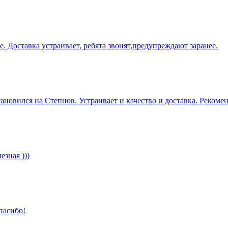
е. Доставка устраивает, ребята звонят,предупреждают заранее.
ановился на Степнов. Устраивает и качество и доставка. Рекоме
зная )))
пасибо!