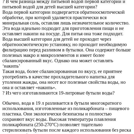
? В чем разница между питьевой водой первой категории и
питьевой водой для детей высшей категории?
Вода первой категории подвергается обратноосмотической
обработке, при которой удаляется практически вся
минеральная соль, оставляя лишь незначительное количество.
Эта вода идеально подходит для приготовления пищи и не
оставляет накипи на посуде. Для питья она тоже подходит.
Вода высшей категории для детей не проходит через
обратноосмотическую установку, но проходит необходимую
фильтрацию перед разливом в бутылки. Она содержит больше
полезных макро и микроэлементов и имеет более
сбалансированный вкус. Однако она может оставлять
‘накипь’
Такая вода, более сбалансированная по вкусу, ее приятнее
употреблять в качестве прохладительного напитка для
утоления жажды, она несет все полезные свойства воды, но
она и оставляет «накипь».
? Из чего изготавливаются 19-литровые бутыли воды?
Обычно, вода в 19 л разливается в бутыли многократного
использования, изготовленные из поликарбоната – пищевого
пластика. Они экологически безопасны и полностью
сохраняют вкус воды. Высокая температура плавления
поликарбоната (250-270°C) позволяет тщательно
стерилизовать бутыли после каждого использования без риска