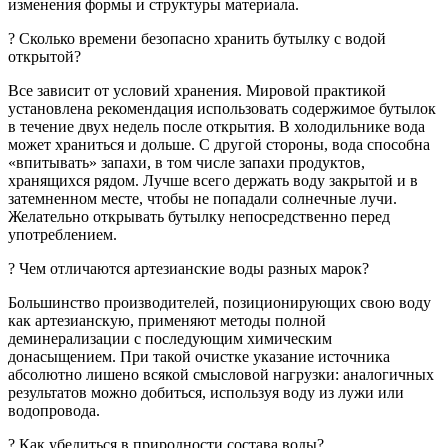
изменения формы и структуры материала.
? Сколько времени безопасно хранить бутылку c водой
открытой?
Все зависит от условий хранения. Мировой практикой
установлена рекомендация использовать содержимое бутылок
в течение двух недель после открытия. В холодильнике вода
может храниться и дольше. С другой стороны, вода способна
«впитывать» запахи, в том числе запахи продуктов,
хранящихся рядом. Лучше всего держать воду закрытой и в
затемненном месте, чтобы не попадали солнечные лучи.
Желательно открывать бутылку непосредственно перед
употреблением.
? Чем отличаются артезианские воды разных марок?
Большинство производителей, позиционирующих свою воду
как артезианскую, применяют методы полной
деминерализации с последующим химическим
донасыщением. При такой очистке указание источника
абсолютно лишено всякой смысловой нагрузки: аналогичных
результатов можно добиться, используя воду из лужи или
водопровода.
? Как убедиться в природности состава воды?