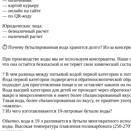
— наличными
— картой курьеру
— онлайн на сайте
— по QR-коду
Юридические лица:
— безналичный расчет
— наличный расчет
⏱ Почему бутылированная вода хранится долго? Из-за консерв
При производстве воды мы не используем консерванты. Наше с
что она остаётся безопасной и не теряет свои химический сост
? В чем разница между питьевой водой первой категории и пи
Вода первой категории подвергается обратноосмотической обра
подходит для приготовления пищи и не оставляет накипи на по
Вода высшей категории для детей не проходит через обратноо
макро и микроэлементов и имеет более сбалансированный вкус.
Такая вода, более сбалансированная по вкусу, ее приятнее упо
«накипь».
? Из чего изготавливаются 19-литровые бутыли воды?
Обычно, вода в 19 л разливается в бутыли многократного исп
воды. Высокая температура плавления поликарбоната (250-270