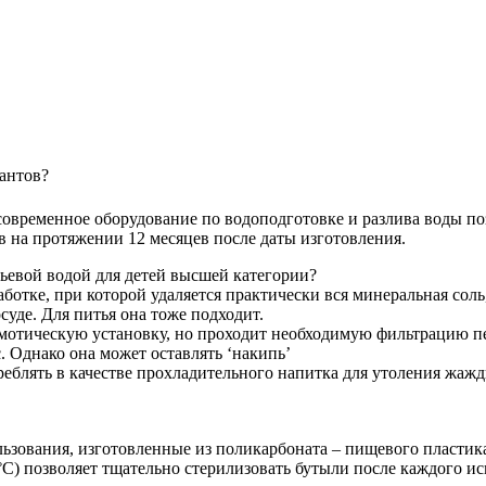
антов?
овременное оборудование по водоподготовке и разлива воды по
ав на протяжении 12 месяцев после даты изготовления.
тьевой водой для детей высшей категории?
ботке, при которой удаляется практически вся минеральная соль
суде. Для питья она тоже подходит.
смотическую установку, но проходит необходимую фильтрацию п
 Однако она может оставлять ‘накипь’
треблять в качестве прохладительного напитка для утоления жажды
ользования, изготовленные из поликарбоната – пищевого пласти
°C) позволяет тщательно стерилизовать бутыли после каждого и