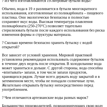
? Из чего изготавливаются 19-литровые бутыли воды?
Обычно, вода в 19 л разливается в бутыли многократного
использования, изготовленные из поликарбоната – пищевого
пластика. Они экологически безопасны и полностью
сохраняют вкус воды. Высокая температура плавления
поликарбоната (250-270°C) позволяет тщательно
стерилизовать бутыли после каждого использования без риска
изменения формы и структуры материала.
? Сколько времени безопасно хранить бутылку c водой
открытой?
Все зависит от условий хранения. Мировой практикой
установлена рекомендация использовать содержимое бутылок
в течение двух недель после открытия. В холодильнике вода
может храниться и дольше. С другой стороны, вода способна
«впитывать» запахи, в том числе запахи продуктов,
хранящихся рядом. Лучше всего держать воду закрытой и в
затемненном месте, чтобы не попадали солнечные лучи.
Желательно открывать бутылку непосредственно перед
употреблением.
? Чем отличаются артезианские воды разных марок?
Большинство производителей, позиционирующих свою воду