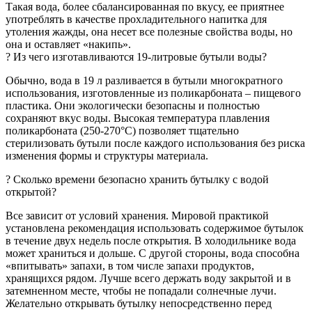
Такая вода, более сбалансированная по вкусу, ее приятнее
употреблять в качестве прохладительного напитка для
утоления жажды, она несет все полезные свойства воды, но
она и оставляет «накипь».
? Из чего изготавливаются 19-литровые бутыли воды?
Обычно, вода в 19 л разливается в бутыли многократного
использования, изготовленные из поликарбоната – пищевого
пластика. Они экологически безопасны и полностью
сохраняют вкус воды. Высокая температура плавления
поликарбоната (250-270°C) позволяет тщательно
стерилизовать бутыли после каждого использования без риска
изменения формы и структуры материала.
? Сколько времени безопасно хранить бутылку c водой
открытой?
Все зависит от условий хранения. Мировой практикой
установлена рекомендация использовать содержимое бутылок
в течение двух недель после открытия. В холодильнике вода
может храниться и дольше. С другой стороны, вода способна
«впитывать» запахи, в том числе запахи продуктов,
хранящихся рядом. Лучше всего держать воду закрытой и в
затемненном месте, чтобы не попадали солнечные лучи.
Желательно открывать бутылку непосредственно перед