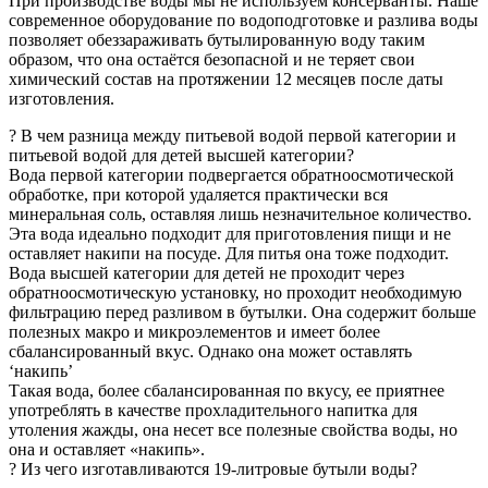
При производстве воды мы не используем консерванты. Наше
современное оборудование по водоподготовке и разлива воды
позволяет обеззараживать бутылированную воду таким
образом, что она остаётся безопасной и не теряет свои
химический состав на протяжении 12 месяцев после даты
изготовления.
? В чем разница между питьевой водой первой категории и
питьевой водой для детей высшей категории?
Вода первой категории подвергается обратноосмотической
обработке, при которой удаляется практически вся
минеральная соль, оставляя лишь незначительное количество.
Эта вода идеально подходит для приготовления пищи и не
оставляет накипи на посуде. Для питья она тоже подходит.
Вода высшей категории для детей не проходит через
обратноосмотическую установку, но проходит необходимую
фильтрацию перед разливом в бутылки. Она содержит больше
полезных макро и микроэлементов и имеет более
сбалансированный вкус. Однако она может оставлять
‘накипь’
Такая вода, более сбалансированная по вкусу, ее приятнее
употреблять в качестве прохладительного напитка для
утоления жажды, она несет все полезные свойства воды, но
она и оставляет «накипь».
? Из чего изготавливаются 19-литровые бутыли воды?