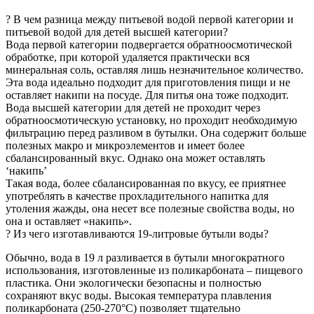
? В чем разница между питьевой водой первой категории и
питьевой водой для детей высшей категории?
Вода первой категории подвергается обратноосмотической
обработке, при которой удаляется практически вся
минеральная соль, оставляя лишь незначительное количество.
Эта вода идеально подходит для приготовления пищи и не
оставляет накипи на посуде. Для питья она тоже подходит.
Вода высшей категории для детей не проходит через
обратноосмотическую установку, но проходит необходимую
фильтрацию перед разливом в бутылки. Она содержит больше
полезных макро и микроэлементов и имеет более
сбалансированный вкус. Однако она может оставлять
‘накипь’
Такая вода, более сбалансированная по вкусу, ее приятнее
употреблять в качестве прохладительного напитка для
утоления жажды, она несет все полезные свойства воды, но
она и оставляет «накипь».
? Из чего изготавливаются 19-литровые бутыли воды?
Обычно, вода в 19 л разливается в бутыли многократного
использования, изготовленные из поликарбоната – пищевого
пластика. Они экологически безопасны и полностью
сохраняют вкус воды. Высокая температура плавления
поликарбоната (250-270°C) позволяет тщательно